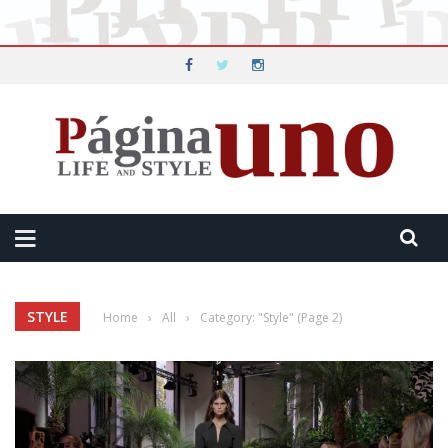
STYLE
Home
›
All
›
Category: "Style"
(Page 2)