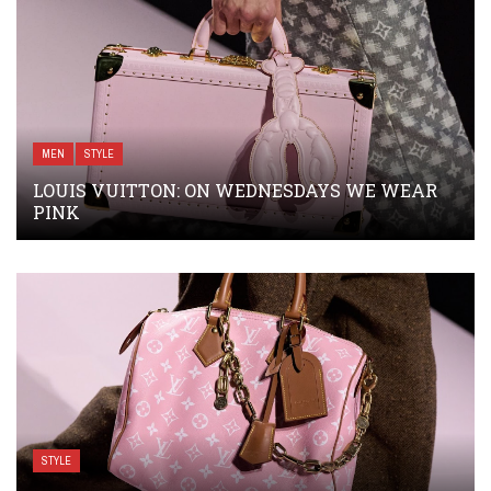
MEN
STYLE
LOUIS VUITTON: ON WEDNESDAYS WE WEAR
PINK
STYLE