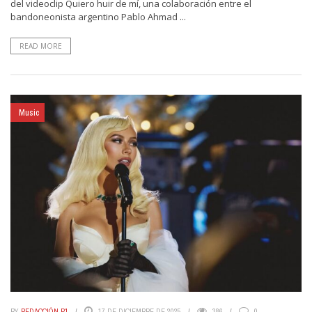
del videoclip Quiero huir de mí, una colaboración entre el
bandoneonista argentino Pablo Ahmad ...
READ MORE
Music
BY
REDACCIÓN P1
17 DE DICIEMBRE DE 2025
386
0