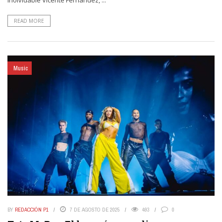
READ MORE
Music
BY
REDACCIÓN P1
7 DE AGOSTO DE 2025
493
0