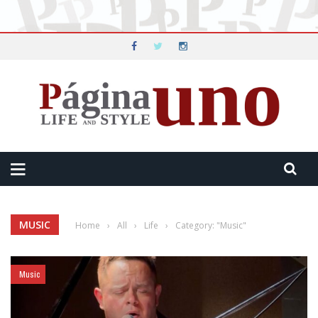
MUSIC
Home
›
All
›
Life
›
Category: "Music"
Music