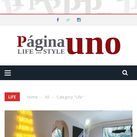
LIFE
Home
›
All
›
Category: "Life"