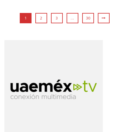
1
2
3
…
30