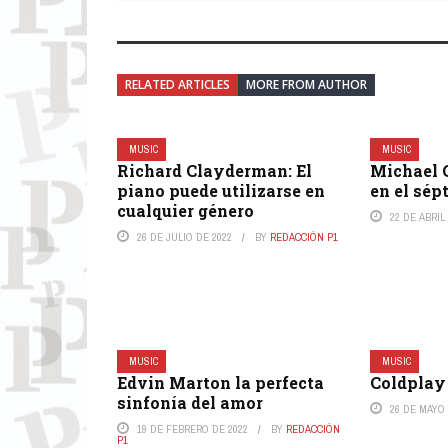
RELATED ARTICLES
MORE FROM AUTHOR
MUSIC
MUSIC
Richard Clayderman: El
Michael 
piano puede utilizarse en
en el sép
cualquier género
22 DE ABRIL
26 DE JULIO DE 2022
BY
REDACCIÓN P1
MUSIC
MUSIC
Edvin Marton la perfecta
Coldplay
sinfonía del amor
26 DE MAYO 
19 DE FEBRERO DE 2022
BY
REDACCIÓN
P1