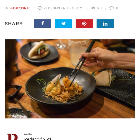
BY
REDACCIÓN P1
26 DE SEPTIEMBRE DE 2025
533
0
SHARE:
Ana Mayo
Redacción P1