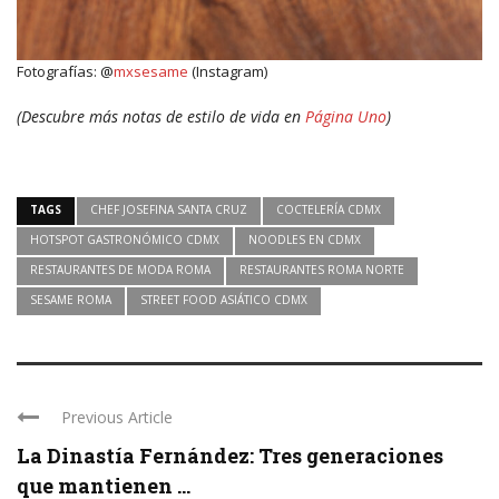
Fotografías: @
mxsesame
(Instagram)
(Descubre más notas de estilo de vida en
Página Uno
)
TAGS
CHEF JOSEFINA SANTA CRUZ
COCTELERÍA CDMX
HOTSPOT GASTRONÓMICO CDMX
NOODLES EN CDMX
RESTAURANTES DE MODA ROMA
RESTAURANTES ROMA NORTE
SESAME ROMA
STREET FOOD ASIÁTICO CDMX
Previous Article
La Dinastía Fernández: Tres generaciones
que mantienen ...