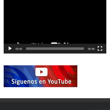
de
vídeo
00:00
00:48