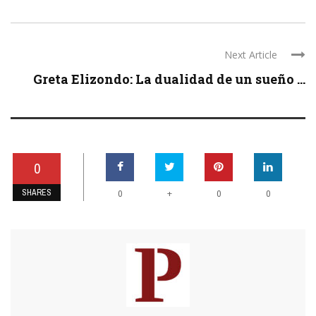
Next Article
Greta Elizondo: La dualidad de un sueño ...
0
SHARES
+
0
0
0