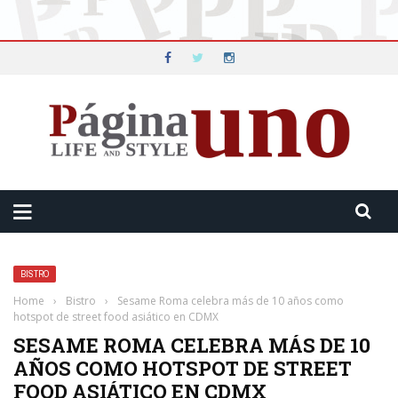
BISTRO
Home
›
Bistro
›
Sesame Roma celebra más de 10 años como
hotspot de street food asiático en CDMX
SESAME ROMA CELEBRA MÁS DE 10
AÑOS COMO HOTSPOT DE STREET
FOOD ASIÁTICO EN CDMX