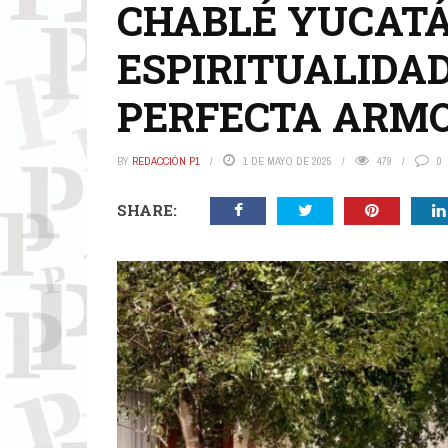
CHABLÉ YUCATÁ
ESPIRITUALIDA
PERFECTA ARM
BY
REDACCIÓN P1
1 DE MAYO DE 2025
479
0
SHARE: