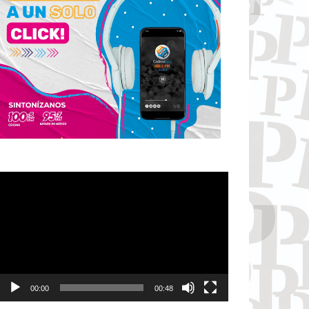
Reproductor
de
vídeo
00:00
00:48