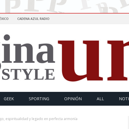
ÉXICO
CADENA AZUL RADIO
GEEK
SPORTING
OPINIÓN
ALL
NOTI
jo, espiritualidad y legado en perfecta armonía