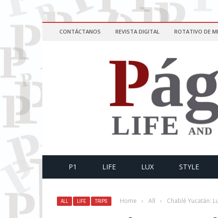
CONTÁCTANOS
REVISTA DIGITAL
ROTATIVO DE M
P1
LIFE
LUX
STYLE
Home
›
All
›
Chablé Yucatán: Lu
ALL
LIFE
TRIPS