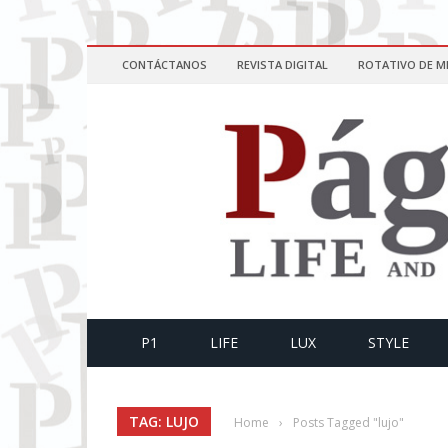
CONTÁCTANOS
REVISTA DIGITAL
ROTATIVO DE M
P1
LIFE
LUX
STYLE
TAG: LUJO
Home
›
Posts Tagged "lujo"