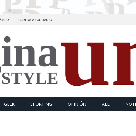
ÉXICO
CADENA AZUL RADIO
GEEK
SPORTING
OPINIÓN
ALL
NOTI