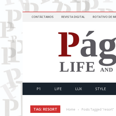
CONTÁCTANOS
REVISTA DIGITAL
ROTATIVO DE M
P1
LIFE
LUX
STYLE
TAG: RESORT
Home
›
Posts Tagged "resort"