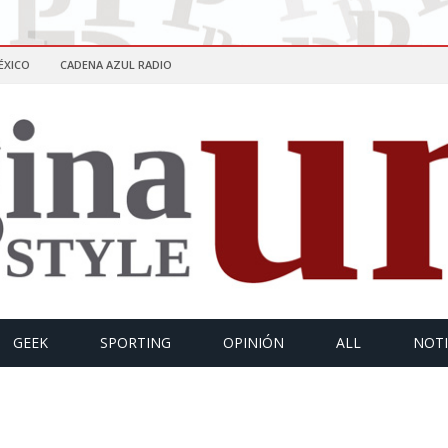
ÉXICO
CADENA AZUL RADIO
GEEK
SPORTING
OPINIÓN
ALL
NOTI