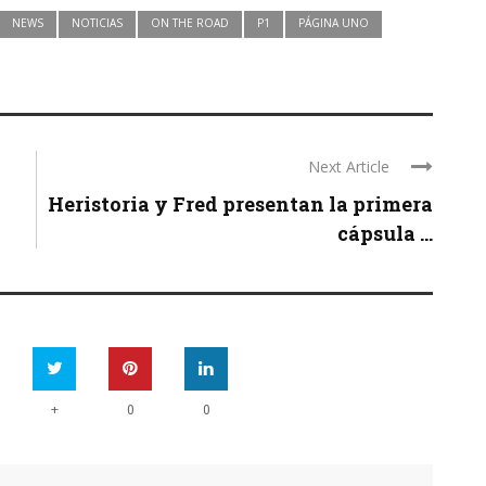
NEWS
NOTICIAS
ON THE ROAD
P1
PÁGINA UNO
Next Article
Heristoria y Fred presentan la primera
cápsula ...
+
0
0