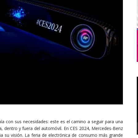
ía con sus necesidades: este es el camino a seguir para una
tiva, dentro y fuera del automóvil. En CES 2024, Mercedes-Benz
ia su visión. La feria de electrónica de consumo más grande