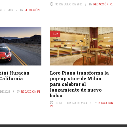
30 DE JULIO DE 2020
BY
REDACCIÓN P1
RE DE 2022
BY
REDACCIÓN
LUX
ini Huracán
Loro Piana transforma la
 California
pop-up store de Milán
para celebrar el
lanzamiento de nuevo
DE 2023
BY
REDACCIÓN P1
bolso
16 DE FEBRERO DE 2024
BY
REDACCIÓN
P1