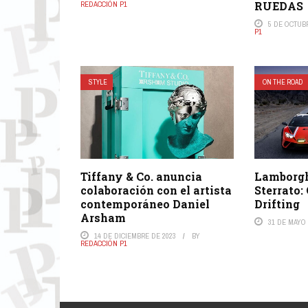
RUEDAS
REDACCIÓN P1
5 DE OCTUB
P1
STYLE
ON THE ROAD
Tiffany & Co. anuncia
Lamborgh
colaboración con el artista
Sterrato:
contemporáneo Daniel
Drifting
Arsham
31 DE MAYO 
14 DE DICIEMBRE DE 2023
BY
REDACCIÓN P1