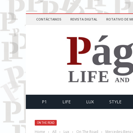
CONTÁCTANOS
REVISTA DIGITAL
ROTATIVO DE M
P1
LIFE
LUX
STYLE
ON THE ROAD
Home
›
All
›
Lux
›
On The Road
›
Mercedes-Benz p