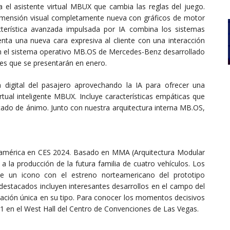
 el asistente virtual MBUX que cambia las reglas del juego.
dimensión visual completamente nueva con gráficos de motor
cterística avanzada impulsada por IA combina los sistemas
nta una nueva cara expresiva al cliente con una interacción
con el sistema operativo MB.OS de Mercedes-Benz desarrollado
les que se presentarán en enero.
 digital del pasajero aprovechando la IA para ofrecer una
irtual inteligente MBUX. Incluye características empáticas que
stado de ánimo. Junto con nuestra arquitectura interna MB.OS,
eamérica en CES 2024. Basado en MMA (Arquitectura Modular
 la producción de la futura familia de cuatro vehículos. Los
 de un icono con el estreno norteamericano del prototipo
 destacados incluyen interesantes desarrollos en el campo del
ciación única en su tipo. Para conocer los momentos decisivos
1 en el West Hall del Centro de Convenciones de Las Vegas.