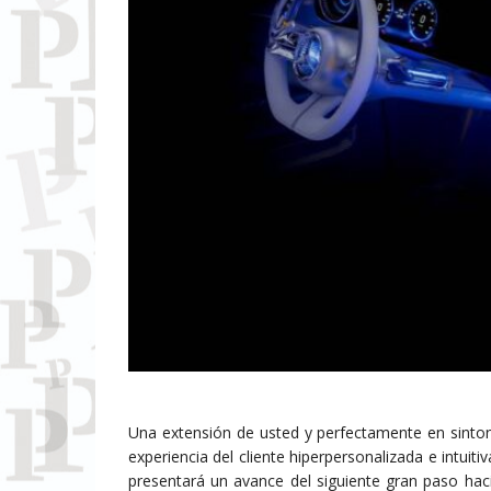
Una extensión de usted y perfectamente en sinton
experiencia del cliente hiperpersonalizada e intui
presentará un avance del siguiente gran paso hac