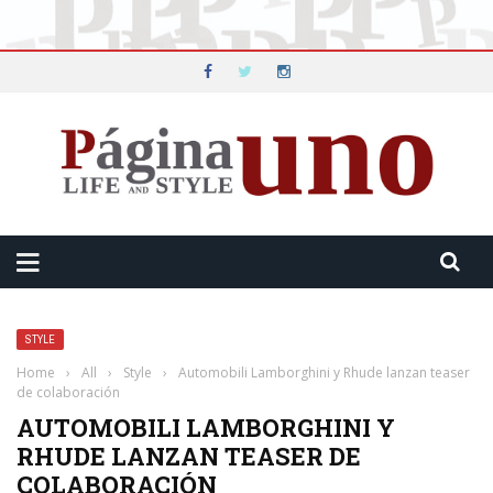
STYLE
Home
›
All
›
Style
›
Automobili Lamborghini y Rhude lanzan teaser
de colaboración
AUTOMOBILI LAMBORGHINI Y
RHUDE LANZAN TEASER DE
COLABORACIÓN