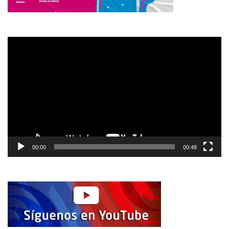
Reproductor
de
vídeo
00:00
00:48