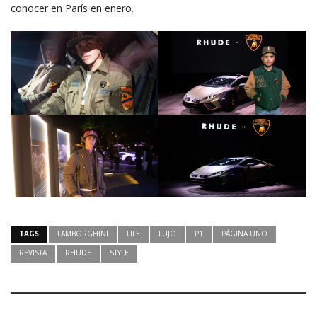
conocer en París en enero.
TAGS
LAMBORGHINI
LIFE
LUJO
P1
PÁGINA UNO
REVISTA
RHUDE
STYLE