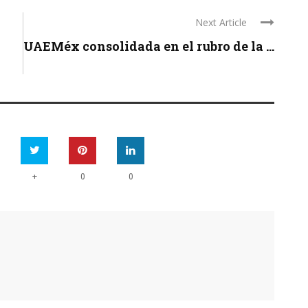
Next Article
UAEMéx consolidada en el rubro de la ...
+
0
0