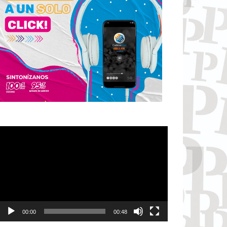
Reproductor
de
vídeo
00:00
00:48