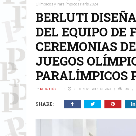
Olímpicos y Paralímpicos París 2024
BERLUTI DISEÑ
DEL EQUIPO DE 
CEREMONIAS DE
JUEGOS OLÍMPI
PARALÍMPICOS P
BY
REDACCIÓN P1
21 DE NOVIEMBRE DE 2023
994
SHARE: