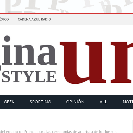
ÉXICO
CADENA AZUL RADIO
GEEK
SPORTING
OPINIÓN
ALL
NOTI
 del equipo de Francia para las ceremonias de apertura de los Juegos