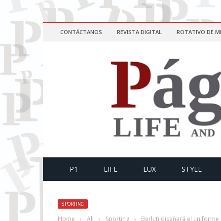
CONTÁCTANOS
REVISTA DIGITAL
ROTATIVO DE M
P1
LIFE
LUX
STYLE
SPORTING
Home
›
All
›
Sporting
›
Berluti diseñará el uniforme