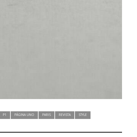
P1
PÁGINA UNO
PARIS
REVISTA
STYLE