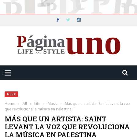
MUSIC
Home
›
All
›
Life
›
Music
›
Más que un artista: Saint Levant la voz
que revoluciona la música en Palestina
MÁS QUE UN ARTISTA: SAINT
LEVANT LA VOZ QUE REVOLUCIONA
LA MÚSICA EN PALESTINA