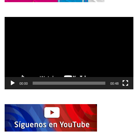
Reproductor
de
vídeo
00:00
00:48