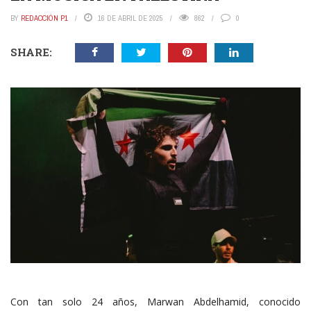
BY
REDACCIÓN P1
16 DE ABRIL DE 2025
862
0
SHARE:
Con tan solo 24 años, Marwan Abdelhamid, conocido