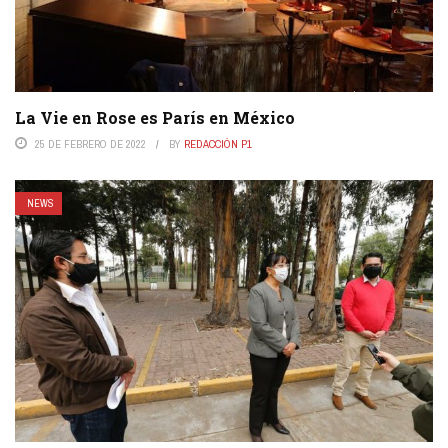
La Vie en Rose es París en México
25 DE FEBRERO DE 2022
BY
REDACCIÓN P1
NEWS