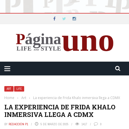
ART
LIFE
Home
›
Art
›
La experiencia de Frida Khalo inmersiva llega a CDMX
LA EXPERIENCIA DE FRIDA KHALO
INMERSIVA LLEGA A CDMX
BY
REDACCIÓN P1
5 DE MARZO DE 2025
1417
0