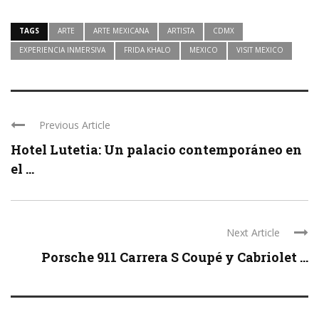
TAGS
ARTE
ARTE MEXICANA
ARTISTA
CDMX
EXPERIENCIA INMERSIVA
FRIDA KHALO
MEXICO
VISIT MEXICO
Previous Article
Hotel Lutetia: Un palacio contemporáneo en
el ...
Next Article
Porsche 911 Carrera S Coupé y Cabriolet ...