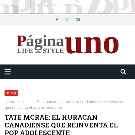
MUSIC
Home
›
All
›
Life
›
Music
›
Tate McRae: El huracán canadiense
que reinventa el pop adolescente
TATE MCRAE: EL HURACÁN
CANADIENSE QUE REINVENTA EL
POP ADOLESCENTE