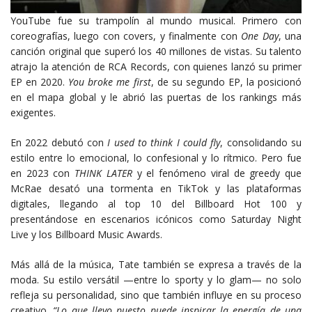
YouTube fue su trampolín al mundo musical. Primero con
coreografías, luego con covers, y finalmente con
One Day
, una
canción original que superó los 40 millones de vistas. Su talento
atrajo la atención de RCA Records, con quienes lanzó su primer
EP en 2020.
You broke me first
, de su segundo EP, la posicionó
en el mapa global y le abrió las puertas de los rankings más
exigentes.
En 2022 debutó con
I used to think I could fly
, consolidando su
estilo entre lo emocional, lo confesional y lo rítmico. Pero fue
en 2023 con
THINK LATER
y el fenómeno viral de greedy que
McRae desató una tormenta en TikTok y las plataformas
digitales, llegando al top 10 del Billboard Hot 100 y
presentándose en escenarios icónicos como Saturday Night
Live y los Billboard Music Awards.
Más allá de la música, Tate también se expresa a través de la
moda. Su estilo versátil —entre lo sporty y lo glam— no solo
refleja su personalidad, sino que también influye en su proceso
creativo.
“Lo que llevo puesto puede inspirar la energía de una