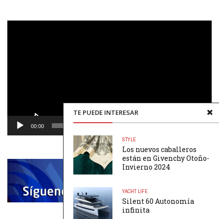
Reproductor
de
vídeo
TE PUEDE INTERESAR
00:00
00:48
STYLE
Los nuevos caballeros
están en Givenchy Otoño-
Invierno 2024
YACHT LIFE
Silent 60 Autonomía
infinita