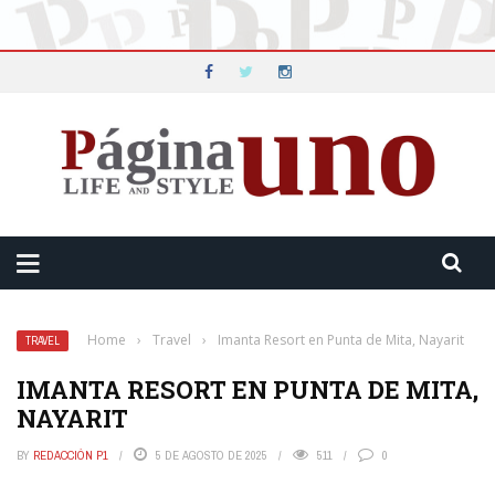
Home
›
Travel
›
Imanta Resort en Punta de Mita, Nayarit
TRAVEL
IMANTA RESORT EN PUNTA DE MITA,
NAYARIT
BY
REDACCIÓN P1
5 DE AGOSTO DE 2025
511
0