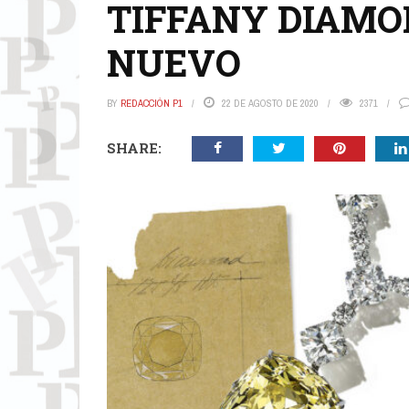
TIFFANY DIAMO
NUEVO
BY
REDACCIÓN P1
22 DE AGOSTO DE 2020
2371
SHARE: