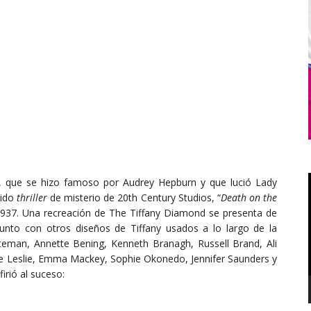
s, que se hizo famoso por Audrey Hepburn y que lució Lady
vido
thriller
de misterio de 20th Century Studios, “
Death on the
 1937. Una recreación de The Tiffany Diamond se presenta de
unto con otros diseños de Tiffany usados ​​a lo largo de la
teman, Annette Bening, Kenneth Branagh, Russell Brand, Ali
e Leslie, Emma Mackey, Sophie Okonedo, Jennifer Saunders y
firió al suceso: