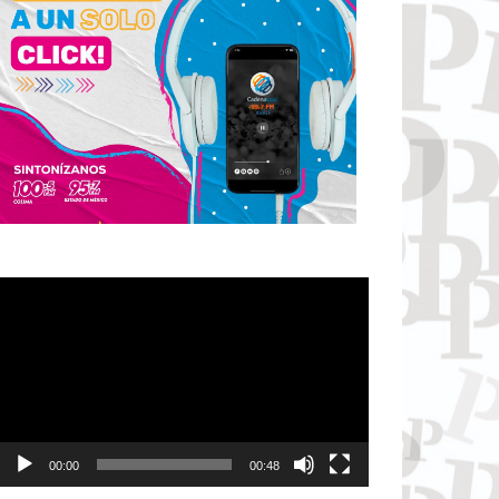
Reproductor
de
vídeo
00:00
00:48