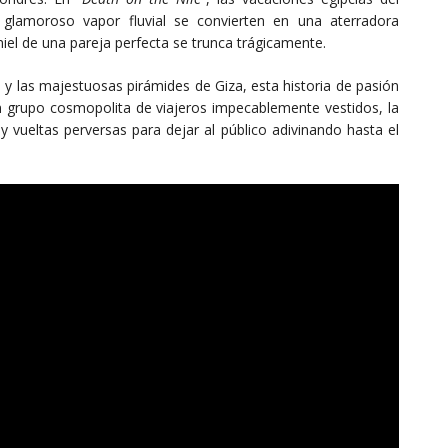
 glamoroso vapor fluvial se convierten en una aterradora
miel de una pareja perfecta se trunca trágicamente.
o y las majestuosas pirámides de Giza, esta historia de pasión
n grupo cosmopolita de viajeros impecablemente vestidos, la
y vueltas perversas para dejar al público adivinando hasta el