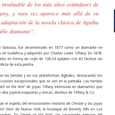
invaluable de los más altos estándares de
ffany, y rara vez aparece más allá de su
adaptación de la novela clásica de Agatha
uable diamante”.
de fantasía, fue desenterrado en 1877 como un diamante en
 en Sudáfrica y adquirido por Charles Lewis Tiffany. En 1878,
lante en forma de cojín de 128,54 quilates con 82 facetas sin
lleza de esta piedra.
en las tiendas y en sus plataformas digitales, destacando los
ecciones excepcionales que se ven en la pantalla. Las tiendas
ath on the Nile
” de joyas Tiffany intensivas en diamantes que
de alta joyería exquisitas y únicas, diseños de Tiffany & Co.
n el espíritu del emocionante misterio de Christie y las joyas
Next Door
de Nueva York, la boutique de Beverly Hills en Los
ondres. En “
Death on the Nile
”, las vacaciones egipcias del