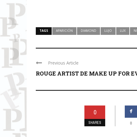
TAGS
APARICIÓN
DIAMOND
LUJO
LUX
N
Previous Article
ROUGE ARTIST DE MAKE UP FOR E
0
SHARES
0