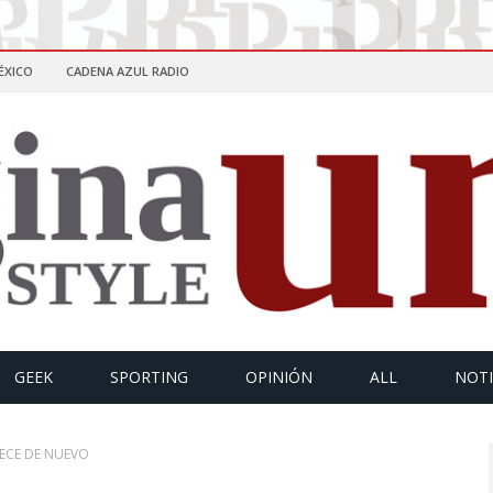
ÉXICO
CADENA AZUL RADIO
GEEK
SPORTING
OPINIÓN
ALL
NOTI
ECE DE NUEVO