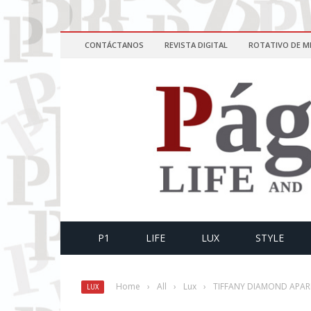
CONTÁCTANOS
REVISTA DIGITAL
ROTATIVO DE M
P1
LIFE
LUX
STYLE
Home
›
All
›
Lux
›
TIFFANY DIAMOND APAR
LUX