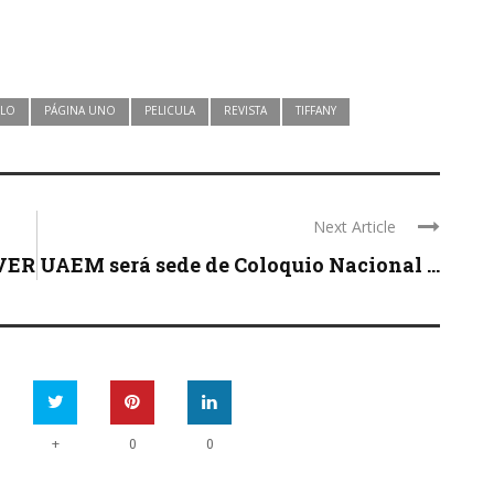
ILO
PÁGINA UNO
PELICULA
REVISTA
TIFFANY
Next Article
VER
UAEM será sede de Coloquio Nacional ...
+
0
0