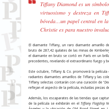
Tiffany Diamond es un símbolo 
virtuosismo y destreza en Ti
bóveda…un papel central en la 
Christie es para nuestro inval
El diamante Tiffany, un raro diamante amarillo 
bruto de 287,42 quilates de las minas de Kimberley
el diamante en bruto se cortó en París en un bril
precedentes, revelando el extraordinario fuego y be
Este octubre, Tiffany & Co. promoverá la película 
radiantes diamantes amarillos de Tiffany y las col
Tiffany selectas contarán con una curación de “
De
reflejan el aspecto de la película, incluidas piezas 
Además, los escaparates de las tiendas que captura
de la película se exhibirán en el
Tiffany Flagship 
Ángeles y la ubicación de Old Bond Street en L