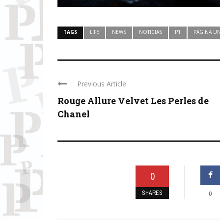
TAGS
LIFE
NEWS
NOTICIAS
P1
PÁGINA U
Previous Article
Rouge Allure Velvet Les Perles de
Chanel
0
SHARES
0