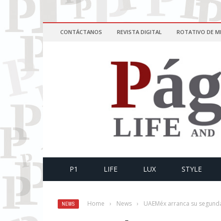
CONTÁCTANOS
REVISTA DIGITAL
ROTATIVO DE M
P1
LIFE
LUX
STYLE
Home
›
News
›
UAEMéx arranca su segunda 
NEWS