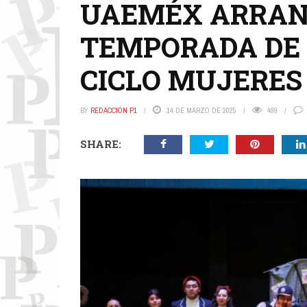
UAEMÉX ARRAN
TEMPORADA DE 
CICLO MUJERES
BY
REDACCIÓN P1
14 DE MARZO DE 2025
499
SHARE: