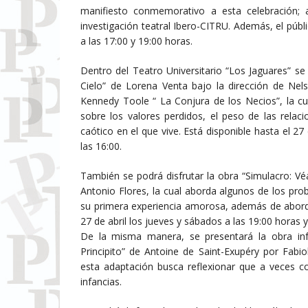
manifiesto conmemorativo a esta celebración;
investigación teatral Ibero-CITRU. Además, el públ
a las 17:00 y 19:00 horas.
Dentro del Teatro Universitario “Los Jaguares” se
Cielo” de Lorena Venta bajo la dirección de Nel
Kennedy Toole “ La Conjura de los Necios”, la cual
sobre los valores perdidos, el peso de las rel
caótico en el que vive. Está disponible hasta el 2
las 16:00.
También se podrá disfrutar la obra “Simulacro: Vé
Antonio Flores, la cual aborda algunos de los pr
su primera experiencia amorosa, además de abordar
27 de abril los jueves y sábados a las 19:00 horas 
De la misma manera, se presentará la obra infa
Principito” de Antoine de Saint-Exupéry por Fabi
esta adaptación busca reflexionar que a veces c
infancias.