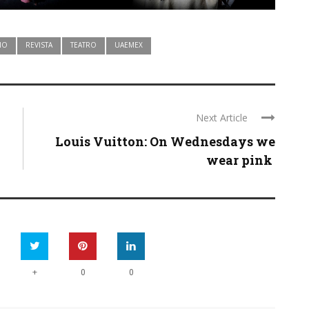
NO
REVISTA
TEATRO
UAEMEX
Next Article
Louis Vuitton: On Wednesdays we
wear pink
+
0
0