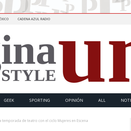
ÉXICO
CADENA AZUL RADIO
GEEK
SPORTING
OPINIÓN
ALL
NOTI
temporada de teatro con el ciclo Mujeres en Escena