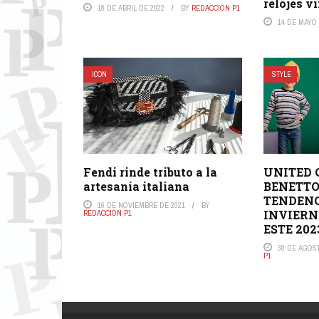
relojes v
18 DE ABRIL DE 2022
BY
REDACCIÓN P1
14 DE MAYO 
ICON
STYLE
Fendi rinde tributo a la
UNITED 
artesanía italiana
BENETTO
TENDENC
16 DE NOVIEMBRE DE 2021
BY
INVIERN
REDACCIÓN P1
ESTE 202
30 DE AGOS
P1