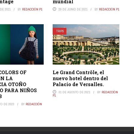
intage
mundial
DE 2021
BY
REDACCIÓN P1
29 DE JUNIO DE 2021
BY
REDACCIÓN P1
TRIPS
COLORS OF
Le Grand Contrôle, el
N LA
nuevo hotel dentro del
IA OTOÑO
Palacio de Versalles.
O PARA NIÑOS
31 DE AGOSTO DE 2021
BY
REDACCIÓN
3
P1
TO DE 2023
BY
REDACCIÓN