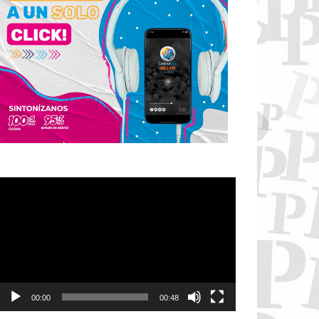
Reproductor
de
vídeo
00:00
00:48