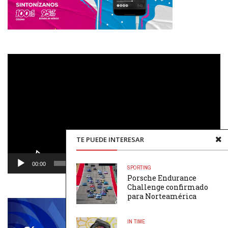
Reproductor
de
vídeo
TE PUEDE INTERESAR
00:00
00:48
SPORTING
Porsche Endurance
Challenge confirmado
para Norteamérica
IN TIME