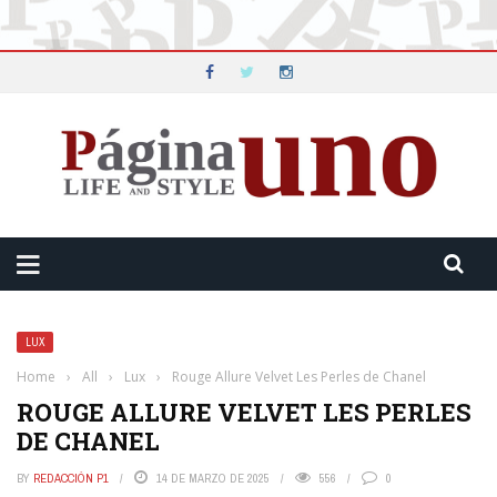
LUX
Home
›
All
›
Lux
›
Rouge Allure Velvet Les Perles de Chanel
ROUGE ALLURE VELVET LES PERLES
DE CHANEL
BY
REDACCIÓN P1
14 DE MARZO DE 2025
556
0