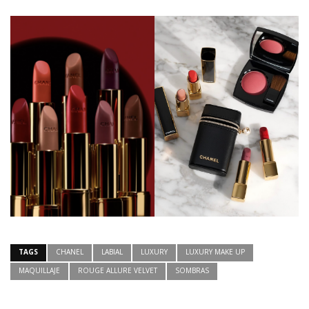
TAGS
CHANEL
LABIAL
LUXURY
LUXURY MAKE UP
MAQUILLAJE
ROUGE ALLURE VELVET
SOMBRAS