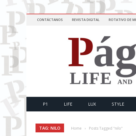
CONTÁCTANOS
REVISTA DIGITAL
ROTATIVO DE M
P1
LIFE
LUX
STYLE
TAG: NILO
Home
›
Posts Tagged "nilo"