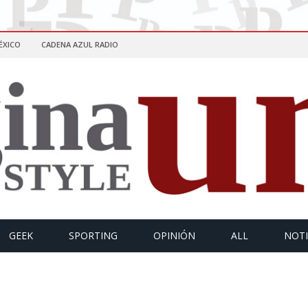
ÉXICO
CADENA AZUL RADIO
GEEK
SPORTING
OPINIÓN
ALL
NOTI