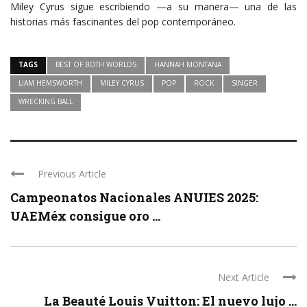
Miley Cyrus sigue escribiendo —a su manera— una de las
historias más fascinantes del pop contemporáneo.
TAGS
BEST OF BOTH WORLDS
HANNAH MONTANA
LIAM HEMSWORTH
MILEY CYRUS
POP
ROCK
SINGER
WRECKING BALL
Previous Article
Campeonatos Nacionales ANUIES 2025:
UAEMéx consigue oro ...
Next Article
La Beauté Louis Vuitton: El nuevo lujo ...