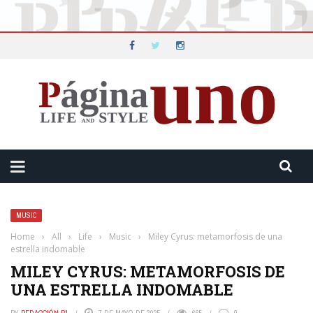
MUSIC
Home
›
All
›
Life
›
Music
›
Miley Cyrus: metamorfosis de una
estrella indomable
MILEY CYRUS: METAMORFOSIS DE
UNA ESTRELLA INDOMABLE