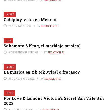
MUSIC
Coldplay vibra en México
26 DE MAYO DE 2022
BY
REDACCIÓN P1
LUX
Sakamoto & Krug, el maridaje musical
6 DE SEPTIEMBRE DE 2022
BY
REDACCIÓN P1
MUSIC
La música en tik tok ¿viral o fracaso?
25 DE AGOSTO DE 2022
BY
REDACCIÓN P1
STYLE
For Love & Lemons Victoria’s Secret San Valentín
2022
29 DE ENERO DE 2022
BY
REDACCIÓN P1