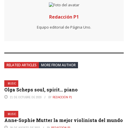
Redacción P1
Equipo editorial de Página Uno.
RELATED ARTICLES
MORE FROM AUTHOR
MUSIC
Olga Scheps soul, spirit… piano
21 DE OCTUBRE DE 2020
BY
REDACCIÓN P1
MUSIC
Anne-Sophie Mutter la mejor violinista del mundo
28 DE AGOSTO DE 2021
BY
REDACCIÓN P1