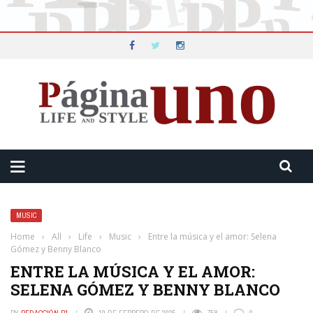
MUSIC
Home
›
All
›
Life
›
Music
›
Entre la música y el amor: Selena
Gómez y Benny Blanco
ENTRE LA MÚSICA Y EL AMOR:
SELENA GÓMEZ Y BENNY BLANCO