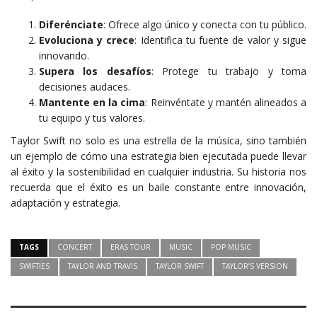
Diferénciate
: Ofrece algo único y conecta con tu público.
Evoluciona y crece
: Identifica tu fuente de valor y sigue
innovando.
Supera los desafíos
: Protege tu trabajo y toma
decisiones audaces.
Mantente en la cima
: Reinvéntate y mantén alineados a
tu equipo y tus valores.
Taylor Swift no solo es una estrella de la música, sino también
un ejemplo de cómo una estrategia bien ejecutada puede llevar
al éxito y la sostenibilidad en cualquier industria. Su historia nos
recuerda que el éxito es un baile constante entre innovación,
adaptación y estrategia.
TAGS
CONCERT
ERAS TOUR
MUSIC
POP MUSIC
SWIFTIES
TAYLOR AND TRAVIS
TAYLOR SWIFT
TAYLOR’S VERSION