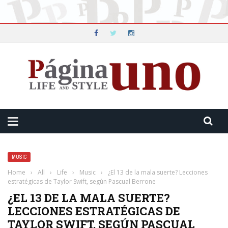
MUSIC
Home
›
All
›
Life
›
Music
›
¿El 13 de la mala suerte? Lecciones
estratégicas de Taylor Swift, según Pascual Berrone
¿EL 13 DE LA MALA SUERTE?
LECCIONES ESTRATÉGICAS DE
TAYLOR SWIFT, SEGÚN PASCUAL