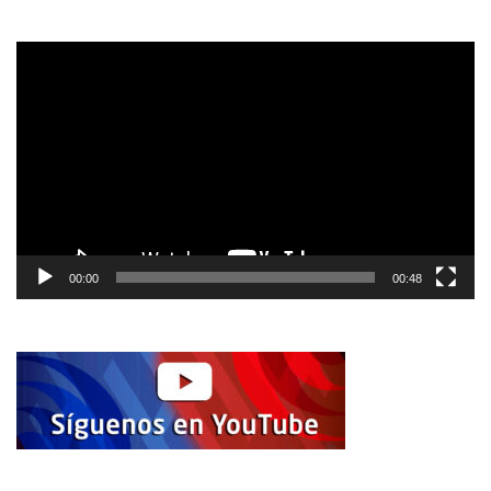
Reproductor
de
vídeo
00:00
00:48