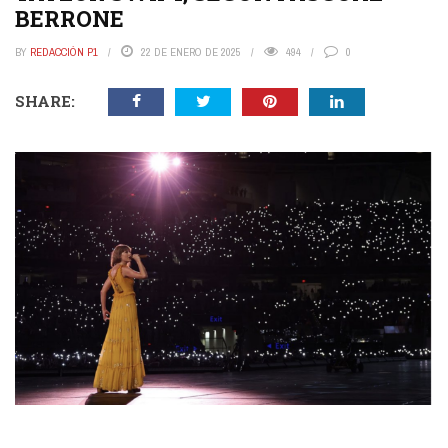
BERRONE
BY
REDACCIÓN P1
22 DE ENERO DE 2025
494
0
SHARE: