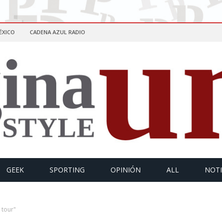
ÉXICO
CADENA AZUL RADIO
GEEK
SPORTING
OPINIÓN
ALL
NOTI
 tour"