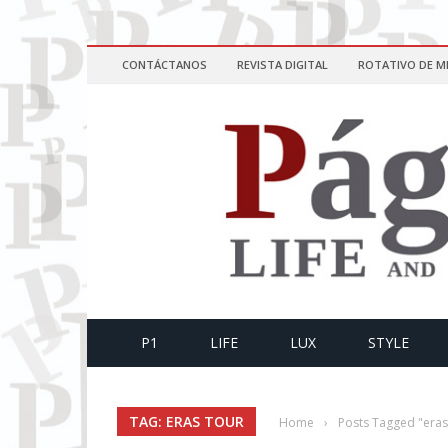
CONTÁCTANOS
REVISTA DIGITAL
ROTATIVO DE M
P1
LIFE
LUX
STYLE
TAG: ERAS TOUR
Home
›
Posts Tagged "eras