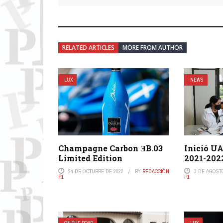
RELATED ARTICLES
MORE FROM AUTHOR
LUX
NEWS
Champagne Carbon ƎB.03
Inició UA
Limited Edition
2021-202
24 DE OCTUBRE DE 2022
BY
REDACCIÓN
3 DE AGOST
P1
P1