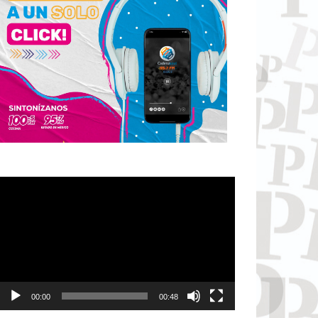
Reproductor
de
vídeo
00:00
00:48