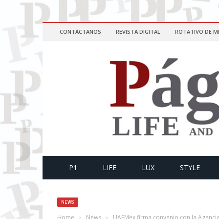
CONTÁCTANOS
REVISTA DIGITAL
ROTATIVO DE M
P1
LIFE
LUX
STYLE
NEWS
Home
›
News
›
UAEMéx firma convenio con la Agencia 