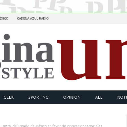
ÉXICO
CADENA AZUL RADIO
GEEK
SPORTING
OPINIÓN
ALL
NOTI
Digital del Estado de México en favor de innovaciones sociales