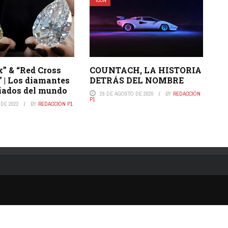
ICON
” & “Red Cross
COUNTACH, LA HISTORIA
 | Los diamantes
DETRÁS DEL NOMBRE
iados del mundo
29 DE AGOSTO DE 2020
BY
REDACCIÓN
P1
 DE 2022
BY
REDACCIÓN P1