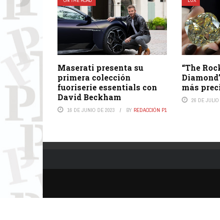
ON THE ROAD
LUX
Maserati presenta su
“The Rock
primera colección
Diamond”
fuoriserie essentials con
más prec
David Beckham
26 DE JULIO
16 DE JUNIO DE 2023
BY
REDACCIÓN P1