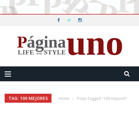
TAG: 100 MEJORES
Home
›
Posts Tagged "100 mejores"