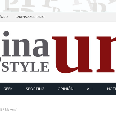
ÉXICO
CADENA AZUL RADIO
GEEK
SPORTING
OPINIÓN
ALL
NOTI
837 Makers"