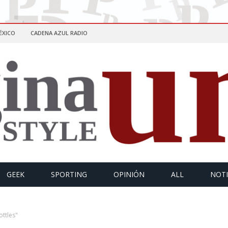
ÉXICO
CADENA AZUL RADIO
GEEK
SPORTING
OPINIÓN
ALL
NOTI
ttles"