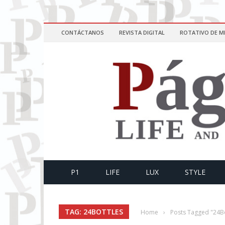
CONTÁCTANOS
REVISTA DIGITAL
ROTATIVO DE M
P1
LIFE
LUX
STYLE
TAG: 24BOTTLES
Home
›
Posts Tagged "24Bo