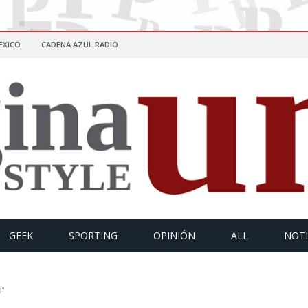
ÉXICO
CADENA AZUL RADIO
GEEK
SPORTING
OPINIÓN
ALL
NOTI
B"