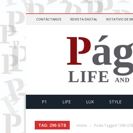
CONTÁCTANOS
REVISTA DIGITAL
ROTATIVO DE M
P1
LIFE
LUX
STYLE
TAG: 296 GTB
Home
›
Posts Tagged "296 GT