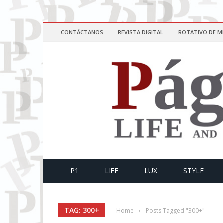
CONTÁCTANOS
REVISTA DIGITAL
ROTATIVO DE M
P1
LIFE
LUX
STYLE
TAG: 300+
Home
›
Posts Tagged "300+"