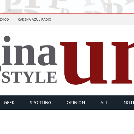
ÉXICO
CADENA AZUL RADIO
GEEK
SPORTING
OPINIÓN
ALL
NOTI