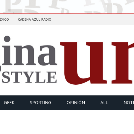
ÉXICO
CADENA AZUL RADIO
GEEK
SPORTING
OPINIÓN
ALL
NOTI