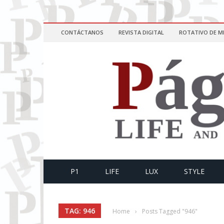
CONTÁCTANOS
REVISTA DIGITAL
ROTATIVO DE M
P1
LIFE
LUX
STYLE
TAG: 946
Home
›
Posts Tagged "946"