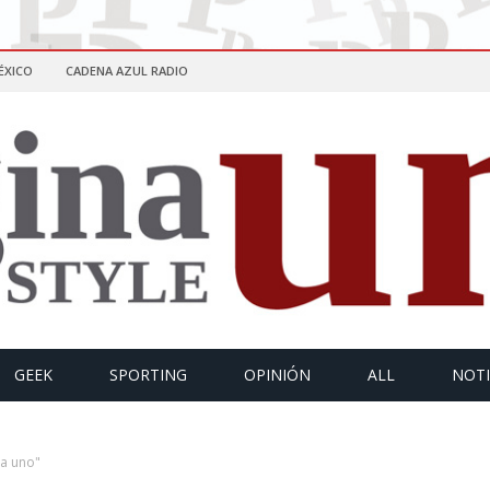
ÉXICO
CADENA AZUL RADIO
GEEK
SPORTING
OPINIÓN
ALL
NOTI
na uno"