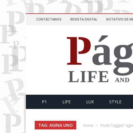
CONTÁCTANOS
REVISTA DIGITAL
ROTATIVO DE M
P1
LIFE
LUX
STYLE
TAG: AGINA UNO
Home
›
Posts Tagged "agi