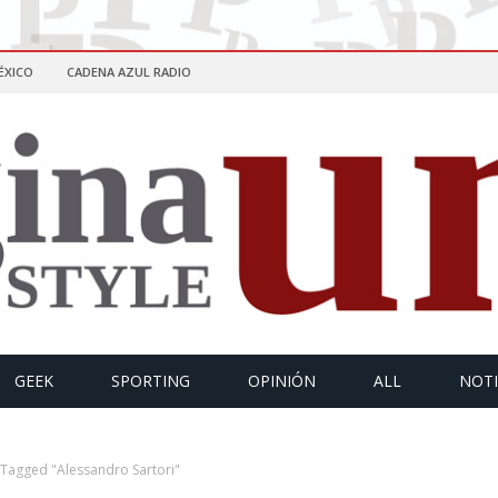
ÉXICO
CADENA AZUL RADIO
GEEK
SPORTING
OPINIÓN
ALL
NOTI
 Tagged "Alessandro Sartori"