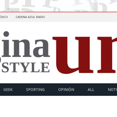
ÉXICO
CADENA AZUL RADIO
GEEK
SPORTING
OPINIÓN
ALL
NOTI