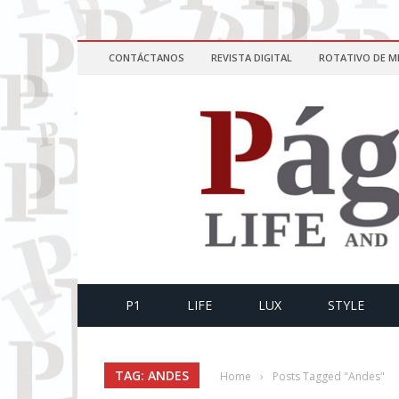
CONTÁCTANOS
REVISTA DIGITAL
ROTATIVO DE M
P1
LIFE
LUX
STYLE
TAG: ANDES
Home
›
Posts Tagged "Andes"