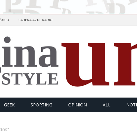
ÉXICO
CADENA AZUL RADIO
GEEK
SPORTING
OPINIÓN
ALL
NOTI
sano"