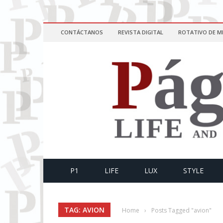
CONTÁCTANOS
REVISTA DIGITAL
ROTATIVO DE M
P1
LIFE
LUX
STYLE
TAG: AVION
Home
›
Posts Tagged "avion"