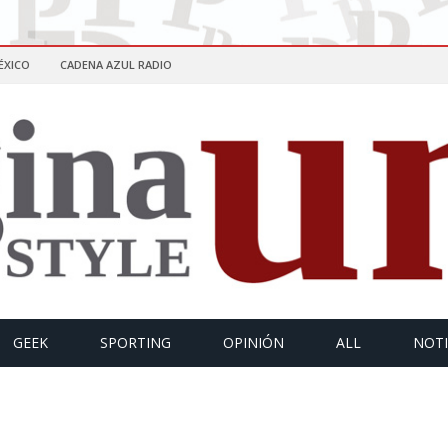
ÉXICO
CADENA AZUL RADIO
GEEK
SPORTING
OPINIÓN
ALL
NOTI