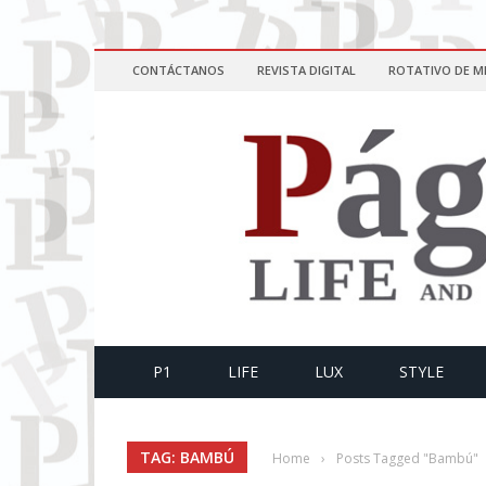
CONTÁCTANOS
REVISTA DIGITAL
ROTATIVO DE M
P1
LIFE
LUX
STYLE
TAG: BAMBÚ
Home
›
Posts Tagged "Bambú"