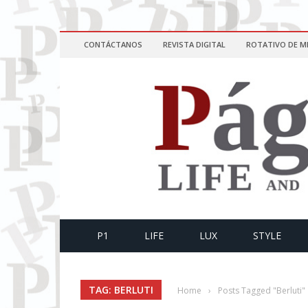
CONTÁCTANOS
REVISTA DIGITAL
ROTATIVO DE M
P1
LIFE
LUX
STYLE
TAG: BERLUTI
Home
›
Posts Tagged "Berluti"