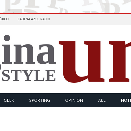
ÉXICO
CADENA AZUL RADIO
GEEK
SPORTING
OPINIÓN
ALL
NOTI