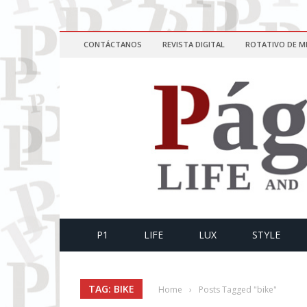
CONTÁCTANOS
REVISTA DIGITAL
ROTATIVO DE M
P1
LIFE
LUX
STYLE
TAG: BIKE
Home
›
Posts Tagged "bike"