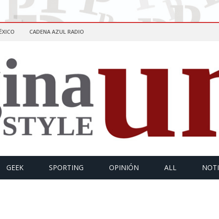
ÉXICO
CADENA AZUL RADIO
GEEK
SPORTING
OPINIÓN
ALL
NOTI