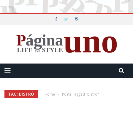
TAG: BISTRÓ
Home
›
Posts Tagged "bistró"