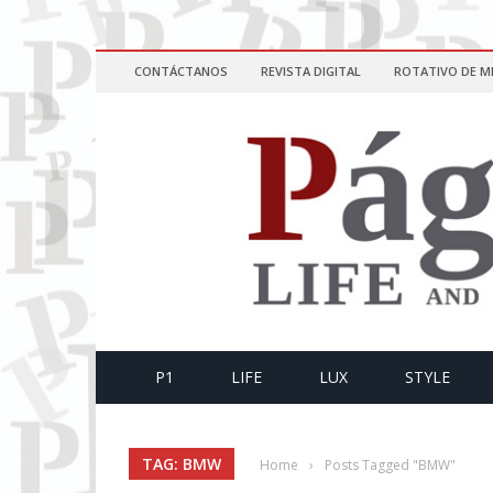
CONTÁCTANOS
REVISTA DIGITAL
ROTATIVO DE M
P1
LIFE
LUX
STYLE
TAG: BMW
Home
›
Posts Tagged "BMW"