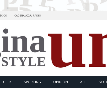
ÉXICO
CADENA AZUL RADIO
GEEK
SPORTING
OPINIÓN
ALL
NOTI