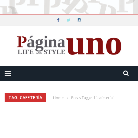
TAG: CAFETERÍA
Home
›
Posts Tagged "cafetería"