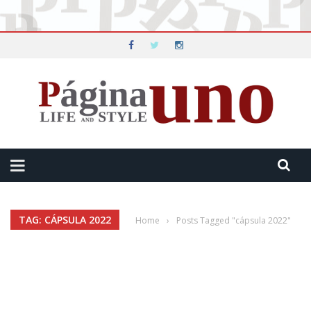
TAG: CÁPSULA 2022
Home
›
Posts Tagged "cápsula 2022"