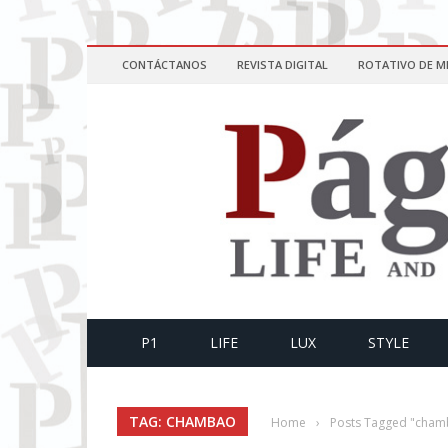
CONTÁCTANOS
REVISTA DIGITAL
ROTATIVO DE M
P1
LIFE
LUX
STYLE
TAG: CHAMBAO
Home
›
Posts Tagged "cham