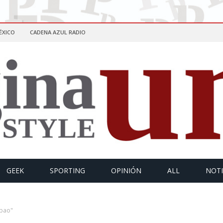
ÉXICO
CADENA AZUL RADIO
GEEK
SPORTING
OPINIÓN
ALL
NOTI
bao"