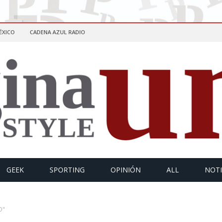
ÉXICO
CADENA AZUL RADIO
GEEK
SPORTING
OPINIÓN
ALL
NOTI
O"