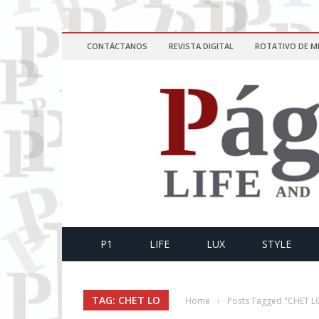
CONTÁCTANOS
REVISTA DIGITAL
ROTATIVO DE M
P1
LIFE
LUX
STYLE
TAG: CHET LO
Home
›
Posts Tagged "CHET L