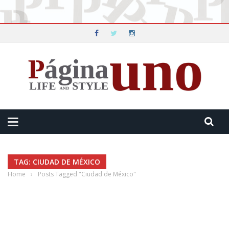
TAG: CIUDAD DE MÉXICO
Home
›
Posts Tagged "Ciudad de México"