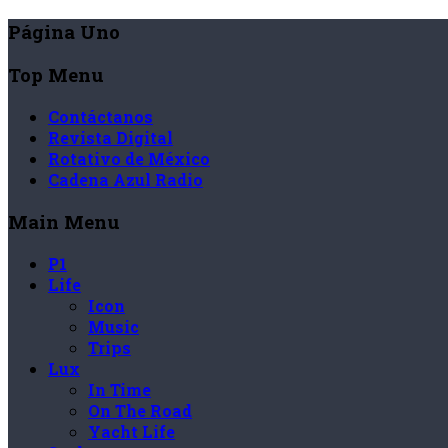
Página Uno
Top Menu
Contáctanos
Revista Digital
Rotativo de México
Cadena Azul Radio
Main Menu
P1
Life
Icon
Music
Trips
Lux
In Time
On The Road
Yacht Life