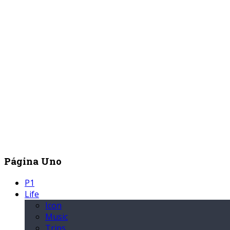
Página Uno
P1
Life
Icon
Music
Trips