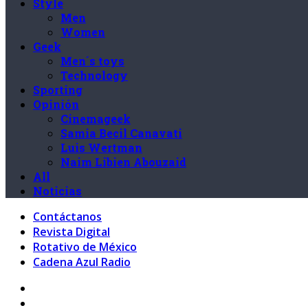
Style
Men
Women
Geek
Men´s toys
Technology
Sporting
Opinión
Cinemageek
Samia Becil Canavati
Luis Wertman
Naim Libien Abouzaid
All
Noticias
Contáctanos
Revista Digital
Rotativo de México
Cadena Azul Radio