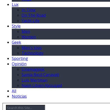
Lux
In Time
On The Road
Yacht Life
Style
Men
Women
Geek
Men´s toys
Technology
Sporting
Opinión
Cinemageek
Samia Becil Canavati
Luis Wertman
Naim Libien Abouzaid
All
Noticias