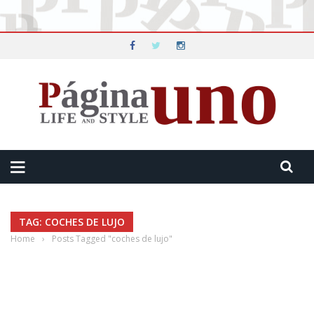
TAG: COCHES DE LUJO
Home
›
Posts Tagged "coches de lujo"