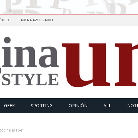
ÉXICO
CADENA AZUL RADIO
GEEK
SPORTING
OPINIÓN
ALL
NOTI
cocina árabe"