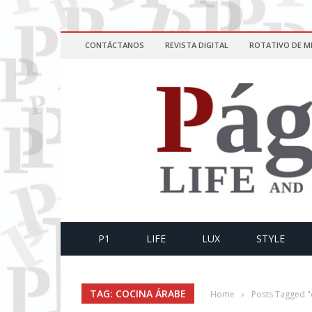
CONTÁCTANOS
REVISTA DIGITAL
ROTATIVO DE M
P1
LIFE
LUX
STYLE
TAG: COCINA ÁRABE
Home
›
Posts Tagged "