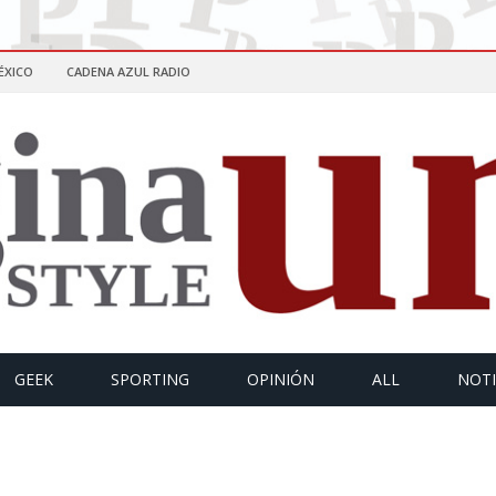
ÉXICO
CADENA AZUL RADIO
GEEK
SPORTING
OPINIÓN
ALL
NOTI