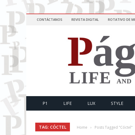
CONTÁCTANOS
REVISTA DIGITAL
ROTATIVO DE M
P1
LIFE
LUX
STYLE
TAG: CÓCTEL
Home
›
Posts Tagged "Cóctel"