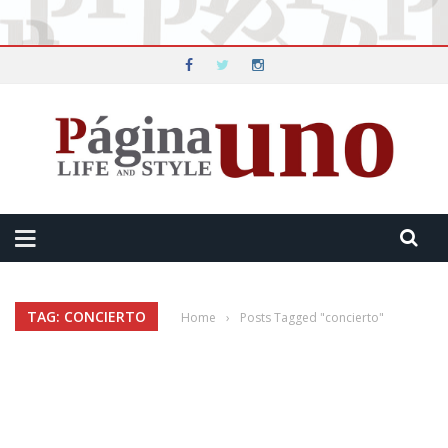
TAG: CONCIERTO
Home
›
Posts Tagged "concierto"